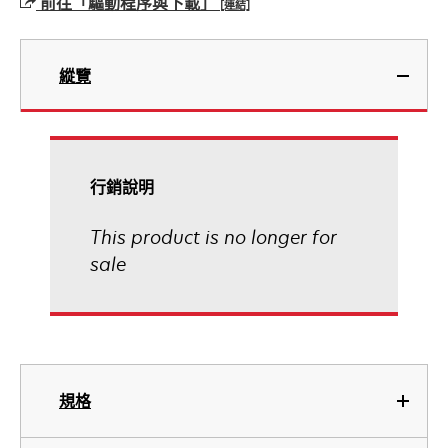
前往「驅動程序與下載」
[連結]
opens
in
縱覽
a
new
tab
行銷說明
This product is no longer for
sale
規格