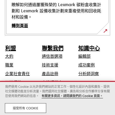
瞭解如何通過屢獲殊榮的 Lexmark 碳粉盒收集計
劃和 Lexmark 設備收集計劃來重複使用和回收耗
材和設備。
轉到頁面
利盟
聯繫我們
知識中心
大約
通信首選項
編輯部
opens
職業
技術支援
成功案例
in
opens
企業社會責任
產品註冊
分析師洞察
a
in
可持續性
查找轉銷商
new
a
我們使用 Cookie 以允許我們網站的正常工作、個性化設計內容和廣告、提供
tab
社交媒體功能並分析流量。我們還同社交媒體、廣告和分析合作夥伴分享有關
new
您使用我們網站的信息。
有關更多資訊，請閱讀我們的 Cookie 頁面。
Lexmark國際有限公司，Xerox旗下公司
tab
©2026 版權所有，翻製必究。
法律
隱私
接受所有 COOKIE