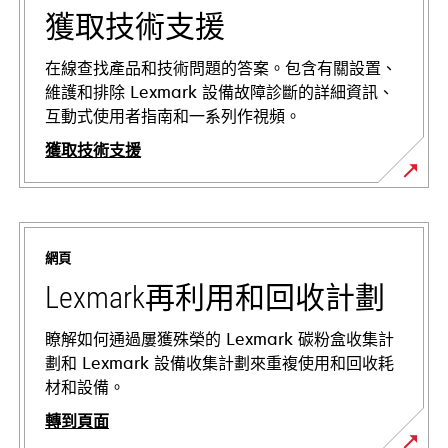
獲取技術支援
在線查找產品和技術問題的答案。包含有關設置、
維護和排除 Lexmark 設備故障診斷的詳細資訊、
互動式使用者指南和一系列作視頻。
獲取技術支援
opens
in
a
網頁
new
tab
Lexmark再利用和回收計劃
瞭解如何通過屢獲殊榮的 Lexmark 碳粉盒收集計
劃和 Lexmark 設備收集計劃來重複使用和回收耗
材和設備。
轉到頁面