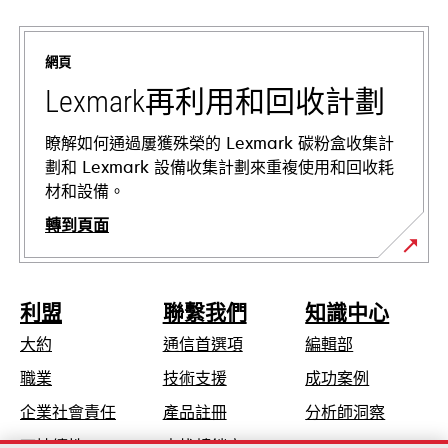
in
a
網頁
new
tab
Lexmark再利用和回收計劃
瞭解如何通過屢獲殊榮的 Lexmark 碳粉盒收集計
劃和 Lexmark 設備收集計劃來重複使用和回收耗
材和設備。
轉到頁面
利盟
聯繫我們
知識中心
大約
通信首選項
編輯部
opens
職業
技術支援
成功案例
in
opens
企業社會責任
產品註冊
分析師洞察
a
in
可持續性
查找轉銷商