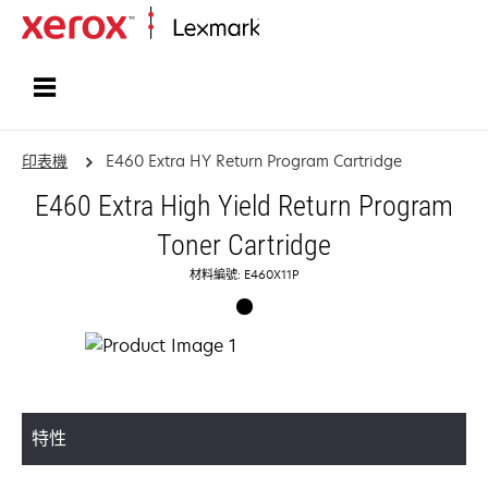
首頁
印表機
E460 Extra HY Return Program Cartridge
E460 Extra High Yield Return Program
Toner Cartridge
材料編號: E460X11P
特性