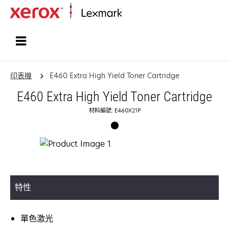
首頁
印表機
E460 Extra High Yield Toner Cartridge
E460 Extra High Yield Toner Cartridge
材料編號: E460X21P
特性
單色激光