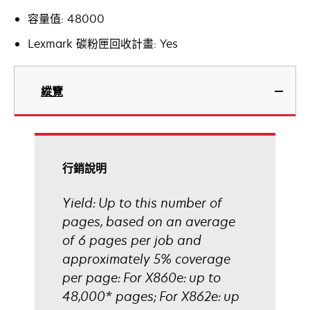
容量值: 48000
Lexmark 碳粉匣回收計畫: Yes
縱覽
行銷說明
Yield: Up to this number of
pages, based on an average
of 6 pages per job and
approximately 5% coverage
per page: For X860e: up to
48,000* pages; For X862e: up