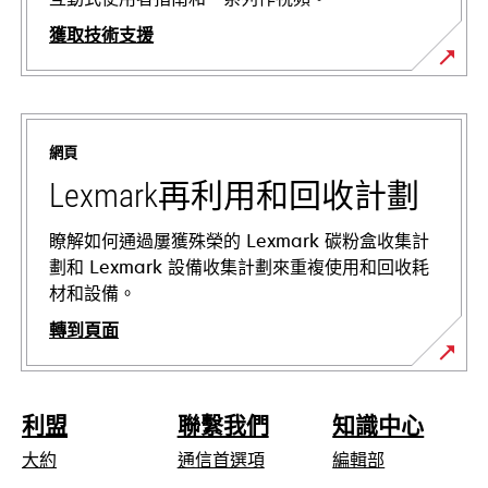
獲取技術支援
opens
in
a
網頁
new
tab
Lexmark再利用和回收計劃
瞭解如何通過屢獲殊榮的 Lexmark 碳粉盒收集計
劃和 Lexmark 設備收集計劃來重複使用和回收耗
材和設備。
轉到頁面
利盟
聯繫我們
知識中心
大約
通信首選項
編輯部