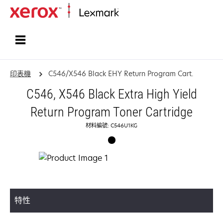
首頁
印表機
C546/X546 Black EHY Return Program Cart.
C546, X546 Black Extra High Yield
Return Program Toner Cartridge
材料編號: C546U1KG
特性