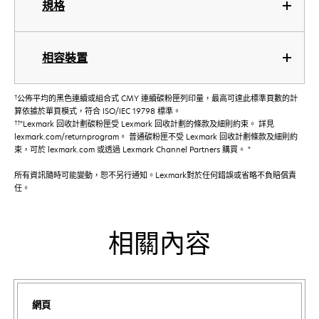
規格
相容裝置
†
公佈平均的黑色連續或組合式 CMY 連續碳粉匣列印量，最高可達此標準頁數的計
算依據於單頁模式，符合 ISO/IEC 19798 標準。
††
"Lexmark 回收計劃碳粉匣受 Lexmark 回收計劃的條款及細則約束。 詳見
lexmark.com/returnprogram。 普通碳粉匣不受 Lexmark 回收計劃條款及細則約
束，可於 lexmark.com 或透過 Lexmark Channel Partners 購買。 "
所有資訊隨時可能變動，恕不另行通知。Lexmark對於任何錯誤或省略不負賠償責
任。
相關內容
網頁