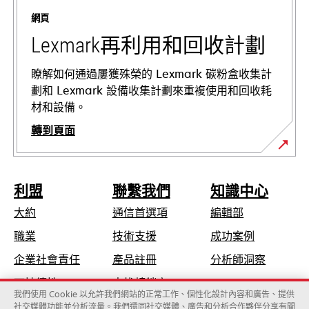
a
網頁
new
tab
Lexmark再利用和回收計劃
瞭解如何通過屢獲殊榮的 Lexmark 碳粉盒收集計
劃和 Lexmark 設備收集計劃來重複使用和回收耗
材和設備。
轉到頁面
利盟
聯繫我們
知識中心
大約
通信首選項
編輯部
opens
職業
技術支援
成功案例
in
opens
企業社會責任
產品註冊
分析師洞察
a
in
可持續性
查找轉銷商
new
a
我們使用 Cookie 以允許我們網站的正常工作、個性化設計內容和廣告、提供
tab
社交媒體功能並分析流量。我們還同社交媒體、廣告和分析合作夥伴分享有關
new