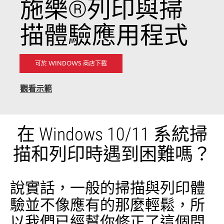
施樂®列印與掃
描體驗應用程式
OPENS
可於 WINDOWS 商店下載
IN
A
NEW
opens
觀看示範
TAB
in
a
new
在 Windows 10/11 系統掃
tab
描和列印時遇到困難嗎？
說實話，一般的掃描與列印體
驗並不像應有的那麼輕鬆，所
以我們已經幫你修正了這個問