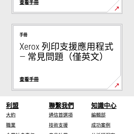
查看手冊
opens
in
a
手冊
new
tab
Xerox 列印支援應用程式
— 常見問題（僅英文）
查看手冊
opens
in
利盟
聯繫我們
知識中心
a
new
大約
通信首選項
編輯部
tab
opens
職業
技術支援
成功案例
in