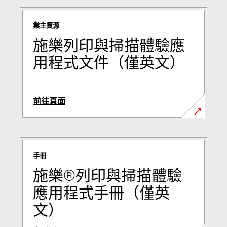
in
a
業主資源
new
tab
施樂列印與掃描體驗應
用程式文件（僅英文）
前往頁面
opens
in
a
手冊
new
tab
施樂®列印與掃描體驗
應用程式手冊（僅英
文）