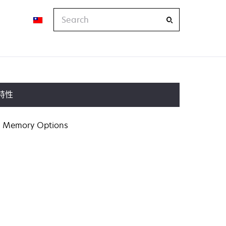
Search
特性
Memory Options