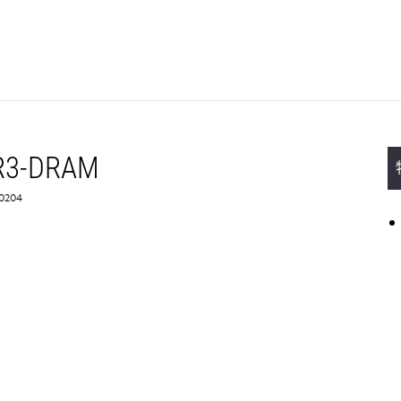
R3-DRAM
0204