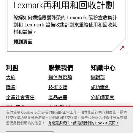
中
Lexmark再利用和回收計劃
開
啟
瞭解如何通過屢獲殊榮的 Lexmark 碳粉盒收集計
劃和 Lexmark 設備收集計劃來重複使用和回收耗
材和設備。
轉到頁面
利盟
聯繫我們
知識中心
大約
通信首選項
編輯部
在
職業
技術支援
成功案例
新
在
企業社會責任
產品註冊
分析師洞察
標
新
可持續性
查找轉銷商
籤
標
我們使用 Cookie 以允許我們網站的正常工作、個性化設計內容和廣告、提供
中
社交媒體功能並分析流量。我們還同社交媒體、廣告和分析合作夥伴分享有關
籤
開
您使用我們網站的信息。
有關更多資訊，請閱讀我們的 Cookie 頁面。
Lexmark國際股份有限公司，為Xerox旗下公司
中
啟
©2026 版權所有，翻製必究。
開