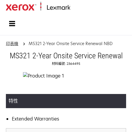
首頁
印表機
MS321 2-Year Onsite Service Renewal NBD
MS321 2-Year Onsite Service Renewal
材料編號: 2364495
特性
Extended Warranties