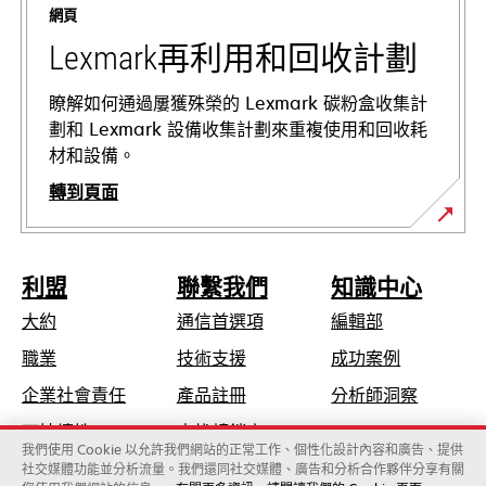
網頁
籤
中
Lexmark再利用和回收計劃
開
啟
瞭解如何通過屢獲殊榮的 Lexmark 碳粉盒收集計
劃和 Lexmark 設備收集計劃來重複使用和回收耗
材和設備。
轉到頁面
利盟
聯繫我們
知識中心
大約
通信首選項
編輯部
在
職業
技術支援
成功案例
新
在
企業社會責任
產品註冊
分析師洞察
標
新
可持續性
查找轉銷商
籤
標
我們使用 Cookie 以允許我們網站的正常工作、個性化設計內容和廣告、提供
中
社交媒體功能並分析流量。我們還同社交媒體、廣告和分析合作夥伴分享有關
籤