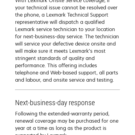
With Lexmark Onsite Service coverage, if
your technical issue cannot be resolved over
the phone, a Lexmark Technical Support
representative will dispatch a qualified
Lexmark service technician to your location
for next-business-day service. The technician
will service your defective device onsite and
will make sure it meets Lexmark’s most
stringent standards of quality and
performance. This offering includes
telephone and Web-based support, all parts
and labour, and onsite service and testing.
Next-business-day response
Following the extended-warranty period,
renewal coverage may be purchased for one
year at a time as long as the product is