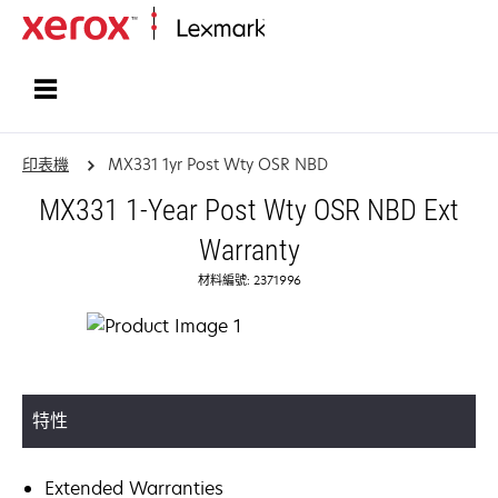
首頁
印表機
MX331 1yr Post Wty OSR NBD
MX331 1-Year Post Wty OSR NBD Ext
Warranty
材料編號: 2371996
特性
Extended Warranties