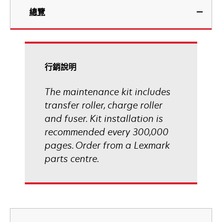
總覽
行銷說明
The maintenance kit includes
transfer roller, charge roller
and fuser. Kit installation is
recommended every 300,000
pages. Order from a Lexmark
parts centre.