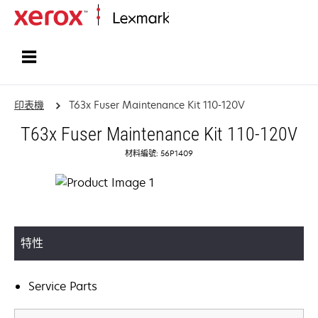
首頁
印表機
T63x Fuser Maintenance Kit 110-120V
T63x Fuser Maintenance Kit 110-120V
材料編號: 56P1409
特性
Service Parts