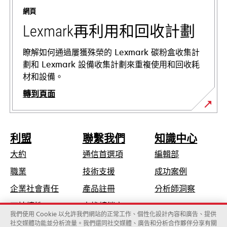
標
網頁
籤
中
Lexmark再利用和回收計劃
開
啟
瞭解如何通過屢獲殊榮的 Lexmark 碳粉盒收集計
劃和 Lexmark 設備收集計劃來重複使用和回收耗
材和設備。
轉到頁面
利盟
聯繫我們
知識中心
大約
通信首選項
編輯部
在
職業
技術支援
成功案例
新
在
企業社會責任
產品註冊
分析師洞察
標
新
可持續性
查找轉銷商
籤
標
我們使用 Cookie 以允許我們網站的正常工作、個性化設計內容和廣告、提供
中
社交媒體功能並分析流量。我們還同社交媒體、廣告和分析合作夥伴分享有關
籤