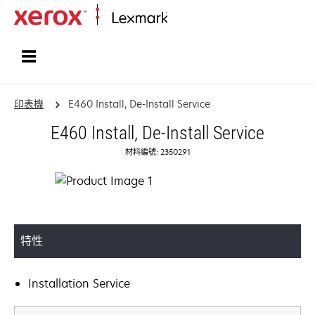
首頁
印表機
E460 Install, De-Install Service
E460 Install, De-Install Service
材料編號: 2350291
特性
Installation Service