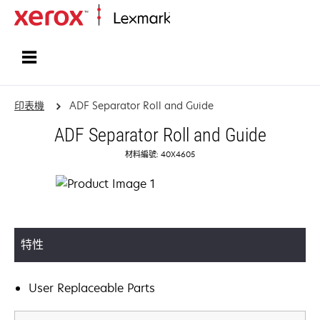
首頁
印表機
ADF Separator Roll and Guide
ADF Separator Roll and Guide
材料編號: 40X4605
特性
User Replaceable Parts