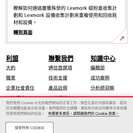
開
啟
瞭解如何通過屢獲殊榮的 Lexmark 碳粉盒收集計
劃和 Lexmark 設備收集計劃來重複使用和回收耗
材和設備。
轉到頁面
利盟
聯繫我們
知識中心
大約
通信首選項
編輯部
在
職業
技術支援
成功案例
新
在
企業社會責任
產品註冊
分析師洞察
標
新
可持續性
查找轉銷商
籤
標
我們使用 Cookie 以允許我們網站的正常工作、個性化設計內容和廣告、提供
中
社交媒體功能並分析流量。我們還同社交媒體、廣告和分析合作夥伴分享有關
籤
開
您使用我們網站的信息。
有關更多資訊，請閱讀我們的 Cookie 頁面。
Lexmark國際股份有限公司，為Xerox旗下公司
中
啟
©2026 版權所有，翻製必究。
開
法律
隱私
接受所有 COOKIE
啟