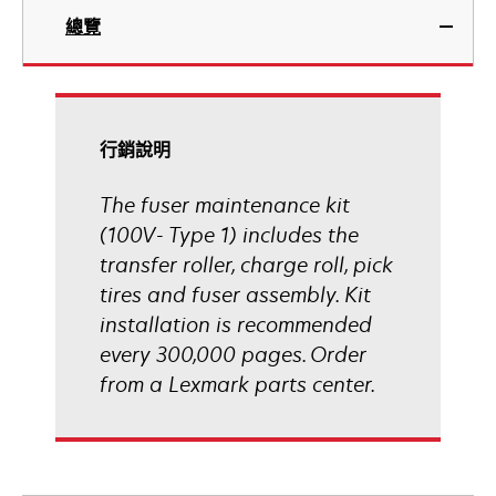
總覽
行銷說明
The fuser maintenance kit
(100V- Type 1) includes the
transfer roller, charge roll, pick
tires and fuser assembly. Kit
installation is recommended
every 300,000 pages. Order
from a Lexmark parts center.