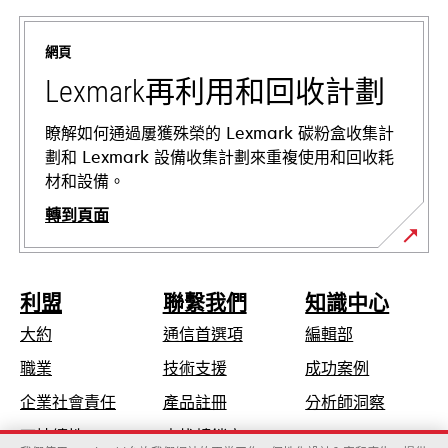
新
標
網頁
籤
中
Lexmark再利用和回收計劃
開
啟
瞭解如何通過屢獲殊榮的 Lexmark 碳粉盒收集計
劃和 Lexmark 設備收集計劃來重複使用和回收耗
材和設備。
轉到頁面
利盟
聯繫我們
知識中心
大約
通信首選項
編輯部
在
職業
技術支援
成功案例
新
在
企業社會責任
產品註冊
分析師洞察
標
新
可持續性
查找轉銷商
籤