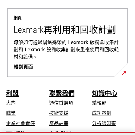
新
標
網頁
籤
中
Lexmark再利用和回收計劃
開
啟
瞭解如何通過屢獲殊榮的 Lexmark 碳粉盒收集計
劃和 Lexmark 設備收集計劃來重複使用和回收耗
材和設備。
轉到頁面
利盟
聯繫我們
知識中心
大約
通信首選項
編輯部
在
職業
技術支援
成功案例
新
在
企業社會責任
產品註冊
分析師洞察
標
新
可持續性
查找轉銷商
籤