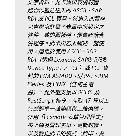
文字資料。此卡與印表機韌體一
起合作監控送入的 ASCII、SAP
RDI 或 PCL 資料。當送入的資料
包含與常駐電子表單中所設定之
條件一致的圖樣時，便會起始合
併程序。此卡與乙太網路一起使
用，適用於使用 ASCII、SAP
RDI（透過 Lexmark SAP® R/3®
Device Type for PCL）或 PCL 資
料的 IBM AS/400、S/390、IBM
iSeries 及 UNIX（任何主電
腦）。此外還支援以 PCL® 及
PostScript 指令，存取 47 種以上
行業標準一維條碼與二維條碼。
使用「Lexmark 表單管理程式」
來上傳及管理表單、更新韌體，
以及變更此卡的模式（列印、資