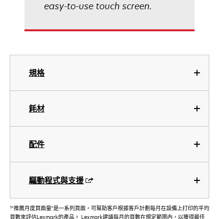
easy-to-use touch screen.
規格
耗材
配件
驅動程式與支援
†
“推薦月度頁面量”是一系列頁面，可幫助客戶根據客戶計劃每月在設備上打印的平均
頁數來評估Lexmark的產品。 Lexmark建議每月的頁數在規定範圍內，以獲得最佳