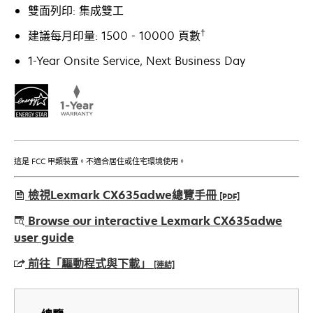
雙面列印: 集成雙工
†
建議每月印量: 1500 - 10000 頁數
1-Year Onsite Service, Next Business Day
這是 FCC 甲類裝置。不適合居住或住宅環境使用。
檢視Lexmark CX635adwe總覽手冊
[PDF]
在
Browse our interactive Lexmark CX635adwe
新
user guide
標
前往「驅動程式與下載」
[連結]
籤
中
在
開
新