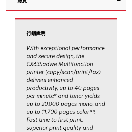
總覽
啟
標
籤
中
開
啟
行銷說明
With exceptional performance
and secure design, the
CX635adwe Multifunction
printer (copy/scan/print/fax)
delivers enhanced
productivity, up to 40 pages
per minute* and toner yields
up to 20,000 pages mono, and
up to 11,700 pages color**.
Fast time to first print,
superior print quality and