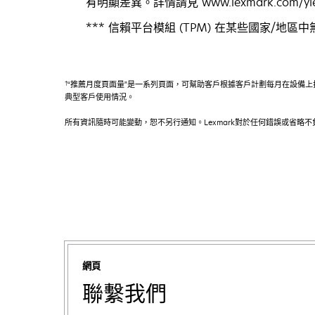
有明顯差異。詳情請見 www.lexmark.com/yie
*** 信賴平台模組 (TPM) 在某些國家/地區
†
“推薦月度頁面量”是一系列頁面，可幫助客戶根據客戶計劃每月在設備上打
典型客戶使用情況。
所有資訊隨時可能變動，恕不另行通知。Lexmark對於任何錯誤或省略
網頁
聯繫我們