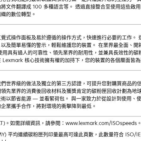
將文件翻譯成 100 多種語言等。 透過直接整合至使用這些啟用
組織的數位轉型。
直覺式操作面板及易於遵循的操作方式，快速進行必要的工作。 
、以及簡單易懂的警示，輕鬆維護您的裝置。 在業界最全面、開
 使用具有過人的可靠性、領先業界的耐用性，並兼具長效性的碳
 Lexmark 核心技術擁有權的加持下，您的裝置的各個層面皆
我們世界級的做法及獨立的第三方認證，可提升您對購買商品的信
們領先業界的消費後回收材料及獲獎肯定的碳粉匣回收計劃為地球
技術以節省能源 — 並看緊荷包。 與一家致力於從設計到使用、
的企業攜手合作，將對環境的衝擊降到最低。
AT)。如需詳細資訊，請參閱：www.lexmark.com/ISOspeeds
Y) 平均連續碳粉匣列印量最高可達此頁數，此數量符合 ISO/IE