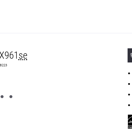
CX961
se
8223