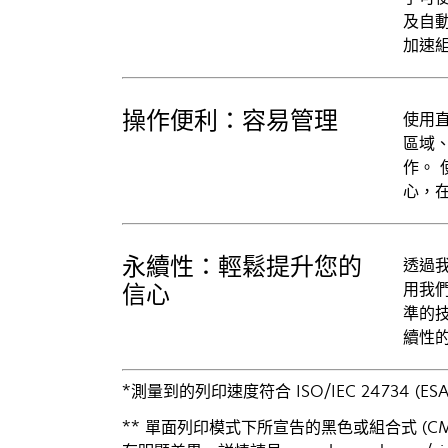
及自動
加速
操作便利：容易管理
使用
區域
作。
心，在
永續性：輕鬆提升您的
透過
用我
信心
準的
續性
*測量到的列印速度符合 ISO/IEC 24734 (ES
** 單面列印模式下所宣告的黑色或組合式 (CM