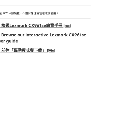
是 FCC 甲類裝置。不適合居住或住宅環境使用。
檢視Lexmark CX961se總覽手冊
[PDF]
在
Browse our interactive Lexmark CX961se
新
ser guide
標
前往「驅動程式與下載」
[連結]
籤
中
在
開
新
啟
標
籤
中
開
啟