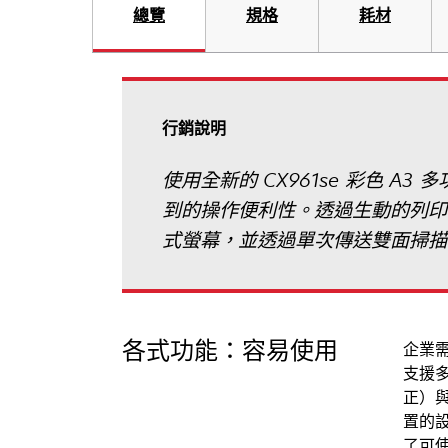
總覽
規格
耗材
行銷說明
使用全新的 CX961se 彩色
到的操作便利性。透過生動的列印提
式螢幕，並透過單次傳送雙面掃描
各式功能：容易使用
企業
支援多
正）
置的
了可