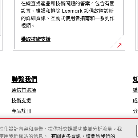
在線查找產品和技術問題的答案。包含有關
設置、維護和排除 Lexmark 設備故障診斷
的詳細資訊、互動式使用者指南和一系列作
視頻。
獲取技術支援
在
新
標
籤
聯繫我們
中
開
通信首選項
編
啟
在
技術支援
成
新
產品註冊
分
標
查找轉銷商
籤
、個性化設計內容和廣告、提供社交媒體功能並分析流量。我
中
使用我們網站的信息。
有關更多資訊，請閱讀我們的
開