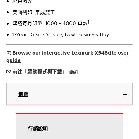
彩色激光
雙面列印: 集成雙工
†
建議每月印量: 1000 - 4000 頁數
1-Year Onsite Service, Next Business Day
Browse our interactive Lexmark X548dte user
guide
前往「驅動程式與下載」
[連結]
在
新
總覽
標
籤
中
開
啟
行銷說明