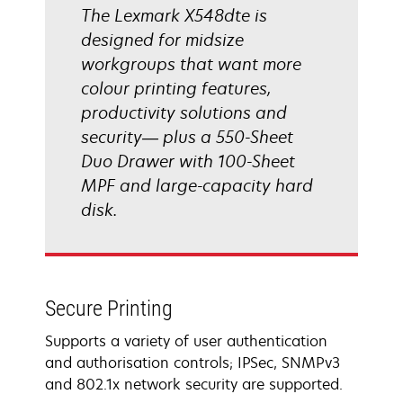
The Lexmark X548dte is
designed for midsize
workgroups that want more
colour printing features,
productivity solutions and
security— plus a 550-Sheet
Duo Drawer with 100-Sheet
MPF and large-capacity hard
disk.
Secure Printing
Supports a variety of user authentication
and authorisation controls; IPSec, SNMPv3
and 802.1x network security are supported.