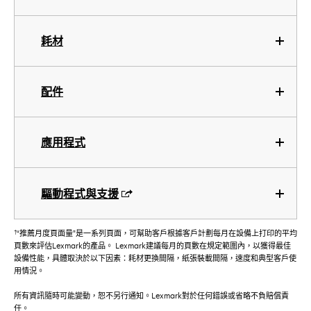
耗材
配件
應用程式
驅動程式與支援
†
“推薦月度頁面量”是一系列頁面，可幫助客戶根據客戶計劃每月在設備上打印的平均
頁數來評估Lexmark的產品。 Lexmark建議每月的頁數在規定範圍內，以獲得最佳
設備性能，具體取決於以下因素：耗材更換間隔，紙張裝載間隔，速度和典型客戶使
用情況。
所有資訊隨時可能變動，恕不另行通知。Lexmark對於任何錯誤或省略不負賠償責
任。