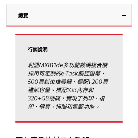
中
在
開
新
總覽
啟
標
籤
中
開
啟
行銷說明
利盟MX811de多功能數碼複合機
採用可定制的e-Task觸控螢幕、
500頁錯位堆疊器、標配1,200頁
進紙容量、標配1GB內存和
320+GB硬碟，實現了列印、複
印、傳真、掃瞄和電郵功能。