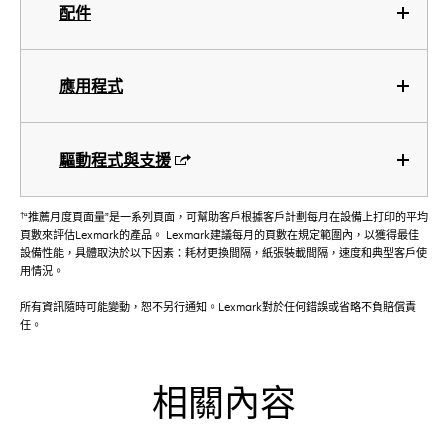
配件
應用程式
驅動程式與支援
†
“推薦月度頁面量”是一系列頁面，可幫助客戶根據客戶計劃每月在設備上打印的平均
頁數來評估Lexmark的產品。 Lexmark建議每月的頁數在規定範圍內，以獲得最佳
設備性能，具體取決於以下因素：耗材更換間隔，紙張裝載間隔，速度和典型客戶使
用情況。
所有資訊隨時可能變動，恕不另行通知。Lexmark對於任何錯誤或省略不負賠償責
任。
相關內容