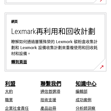
在
新
標
網頁
籤
中
Lexmark再利用和回收計劃
開
啟
瞭解如何通過屢獲殊榮的 Lexmark 碳粉盒收集計
劃和 Lexmark 設備收集計劃來重複使用和回收耗
材和設備。
轉到頁面
利盟
聯繫我們
知識中心
大約
通信首選項
編輯部
在
職業
技術支援
成功案例
新
在
企業社會責任
產品註冊
分析師洞察