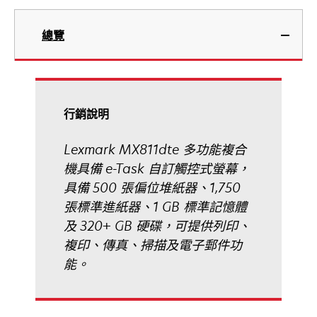
中
在
開
新
總覽
啟
標
籤
中
開
啟
行銷說明
Lexmark MX811dte 多功能複合
機具備 e-Task 自訂觸控式螢幕，
具備 500 張偏位堆紙器、1,750
張標準進紙器、1 GB 標準記憶體
及 320+ GB 硬碟，可提供列印、
複印、傳真、掃描及電子郵件功
能。