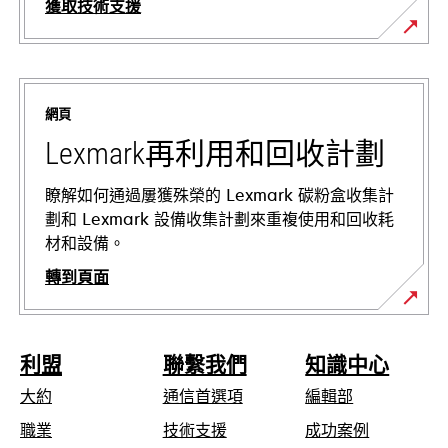
獲取技術支援
在
新
標
網頁
籤
中
Lexmark再利用和回收計劃
開
啟
瞭解如何通過屢獲殊榮的 Lexmark 碳粉盒收集計
劃和 Lexmark 設備收集計劃來重複使用和回收耗
材和設備。
轉到頁面
利盟
聯繫我們
知識中心
大約
通信首選項
編輯部
在
職業
技術支援
成功案例