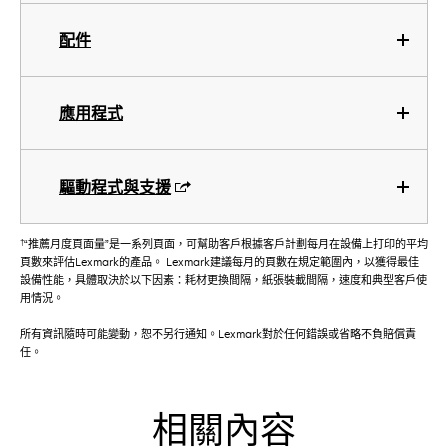
配件
應用程式
驅動程式與支援
†
“推薦月度頁面量”是一系列頁面，可幫助客戶根據客戶計劃每月在設備上打印的平均
頁數來評估Lexmark的產品。 Lexmark建議每月的頁數在規定範圍內，以獲得最佳
設備性能，具體取決於以下因素：耗材更換間隔，紙張裝載間隔，速度和典型客戶使
用情況。
所有資訊隨時可能變動，恕不另行通知。Lexmark對於任何錯誤或省略不負賠償責
任。
相關內容