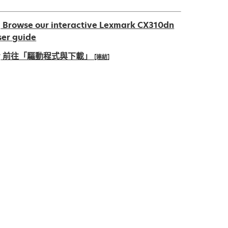
Browse our interactive Lexmark CX310dn
ser guide
前往「驅動程式與下載」
[連結]
在
新
標
籤
中
開
啟