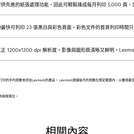
供先進的紙張處理功能，因此可輕鬆達成每月列印 5,000 頁
最快可列印 23 張黑白與彩色頁面，彩色文件的首頁列印時間只需短
正 1200x1200 dpi 解析度，影像與圖形既清晰又鮮明。Lexma
印的平均頁數來評估Lexmark的產品。 Lexmark建議每月的頁數在規定範圍內，以獲
不負賠償責任。
相關內容