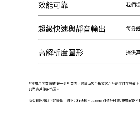
效能可靠
我們提
超級快速與靜音輸出
每分鐘
高解析度圖形
提供真
†
“推薦月度頁面量”是一系列頁面，可幫助客戶根據客戶計劃每月在設備上打
典型客戶使用情況。
所有資訊隨時可能變動，恕不另行通知。Lexmark對於任何錯誤或省略