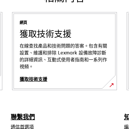
網頁
獲取技術支援
在線查找產品和技術問題的答案。包含有關
設置、維護和排除 Lexmark 設備故障診斷
的詳細資訊、互動式使用者指南和一系列作
視頻。
獲取技術支援
在
新
標
籤
聯繫我們
中
開
通信首選項
編