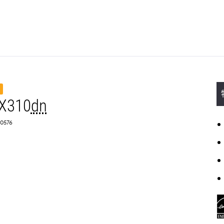
X310
dn
0576