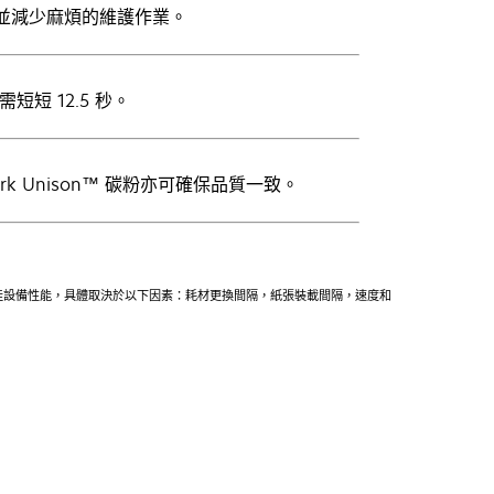
，並減少麻煩的維護作業。
短 12.5 秒。
rk Unison™ 碳粉亦可確保品質一致。
得最佳設備性能，具體取決於以下因素：耗材更換間隔，紙張裝載間隔，速度和