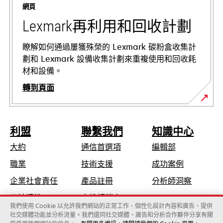
網頁
籤
中
Lexmark再利用和回收計劃
開
啟
瞭解如何通過屢獲殊榮的 Lexmark 碳粉盒收集計
劃和 Lexmark 設備收集計劃來重複使用和回收耗
材和設備。
轉到頁面
利盟
聯繫我們
知識中心
大約
通信首選項
編輯部
在
職業
技術支援
成功案例
新
在
企業社會責任
產品註冊
分析師洞察
標
新
可持續性
查找轉銷商
籤
標
我們使用 Cookie 以允許我們網站的正常工作、個性化設計內容和廣告、提供
中
社交媒體功能並分析流量。我們還同社交媒體、廣告和分析合作夥伴分享有關
籤