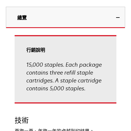
總覽
行銷說明
15,000 staples. Each package
contains three refill staple
cartridges. A staple cartridge
contains 5,000 staples.
技術