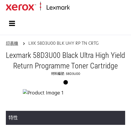
首頁
印表機
LXK 58D3U00 BLK UHY RP TN CRTG
Lexmark 58D3U00 Black Ultra High Yield
Return Programme Toner Cartridge
材料編號: 58D3U00
特性