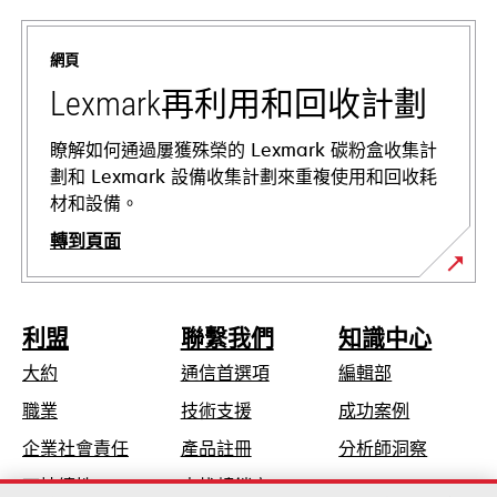
新
標
網頁
籤
中
Lexmark再利用和回收計劃
開
啟
瞭解如何通過屢獲殊榮的 Lexmark 碳粉盒收集計
劃和 Lexmark 設備收集計劃來重複使用和回收耗
材和設備。
轉到頁面
利盟
聯繫我們
知識中心
大約
通信首選項
編輯部
在
職業
技術支援
成功案例
新
在
企業社會責任
產品註冊
分析師洞察
標
新
可持續性
查找轉銷商
籤