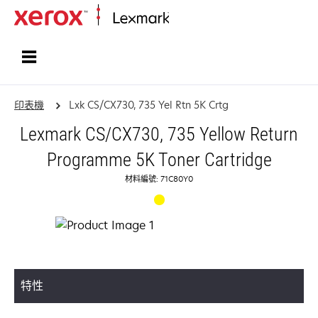
首頁
印表機
Lxk CS/CX730, 735 Yel Rtn 5K Crtg
Lexmark CS/CX730, 735 Yellow Return
Programme 5K Toner Cartridge
材料編號: 71C80Y0
特性