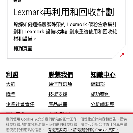
網頁
籤
中
Lexmark再利用和回收計劃
開
啟
瞭解如何通過屢獲殊榮的 Lexmark 碳粉盒收集計
劃和 Lexmark 設備收集計劃來重複使用和回收耗
材和設備。
轉到頁面
利盟
聯繫我們
知識中心
大約
通信首選項
編輯部
在
職業
技術支援
成功案例
新
在
企業社會責任
產品註冊
分析師洞察
標
新
可持續性
查找轉銷商
籤
標
我們使用 Cookie 以允許我們網站的正常工作、個性化設計內容和廣告、提供
中
社交媒體功能並分析流量。我們還同社交媒體、廣告和分析合作夥伴分享有關
籤
開
您使用我們網站的信息。
有關更多資訊，請閱讀我們的 Cookie 頁面。
Lexmark國際股份有限公司，為Xerox旗下公司
中