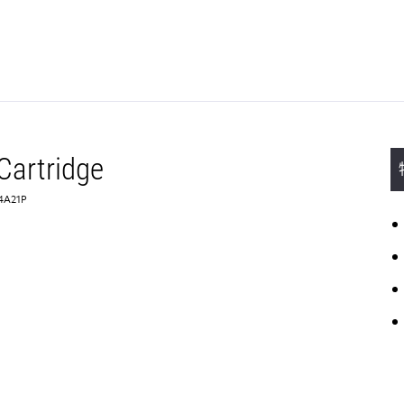
Cartridge
A21P