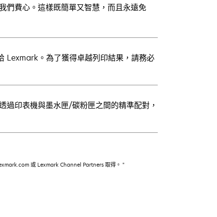
就讓我們費心。這樣既簡單又智慧，而且永遠免
 Lexmark。為了獲得卓越列印結果，請務必
著，透過印表機與墨水匣/碳粉匣之間的精準配對，
com 或 Lexmark Channel Partners 取得。 "