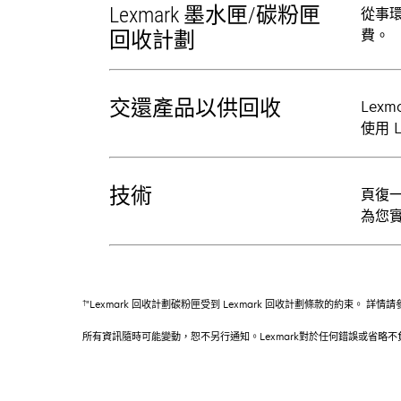
Lexmark 墨水匣/碳粉匣
從事環
費。
回收計劃
交還產品以供回收
Lex
使用 
技術
頁復一
為您
†
"Lexmark 回收計劃碳粉匣受到 Lexmark 回收計劃條款的約束。 詳情請參閱 lex
所有資訊隨時可能變動，恕不另行通知。Lexmark對於任何錯誤或省略