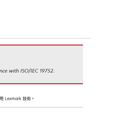
nce with ISO/IEC 19752.
Lexmark 技術。