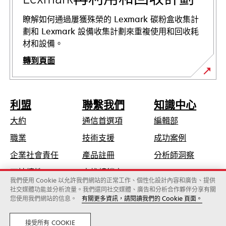
開
啟
瞭解如何通過屢獲殊榮的 Lexmark 碳粉盒收集計
劃和 Lexmark 設備收集計劃來重複使用和回收耗
材和設備。
轉到頁面
利盟
聯繫我們
知識中心
大約
通信首選項
編輯部
在
職業
技術支援
成功案例
新
在
企業社會責任
產品註冊
分析師洞察
標
新
可持續性
查找轉銷商
籤
標
我們使用 Cookie 以允許我們網站的正常工作、個性化設計內容和廣告、提供
中
社交媒體功能並分析流量。我們還同社交媒體、廣告和分析合作夥伴分享有關
籤
開
您使用我們網站的信息。
有關更多資訊，請閱讀我們的 Cookie 頁面。
Lexmark國際股份有限公司，為Xerox旗下公司
中
啟
©2026 版權所有，翻製必究。
開
法律
隱私
接受所有 COOKIE