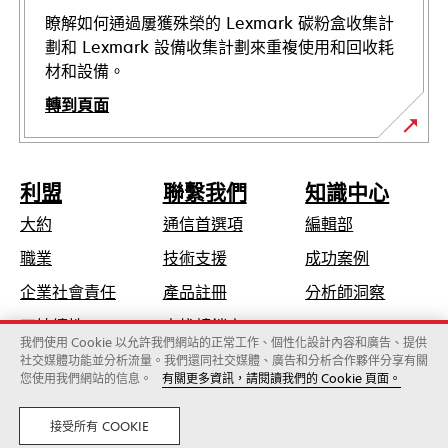
啟
瞭解如何通過屢獲殊榮的 Lexmark 碳粉盒收集計
劃和 Lexmark 設備收集計劃來重複使用和回收耗
材和設備。
轉到頁面
利盟
聯繫我們
知識中心
大約
通信首選項
編輯部
在
職業
技術支援
成功案例
新
在
企業社會責任
產品註冊
分析師洞察
標
新
可持續性
查找轉銷商
籤
標
我們使用 Cookie 以允許我們網站的正常工作、個性化設計內容和廣告、提供
中
社交媒體功能並分析流量。我們還同社交媒體、廣告和分析合作夥伴分享有關
籤
開
您使用我們網站的信息。
有關更多資訊，請閱讀我們的 Cookie 頁面。
Lexmark國際股份有限公司，為Xerox旗下公司
中
啟
©2026 版權所有，翻製必究。
開
法律
隱私
接受所有 COOKIE
啟