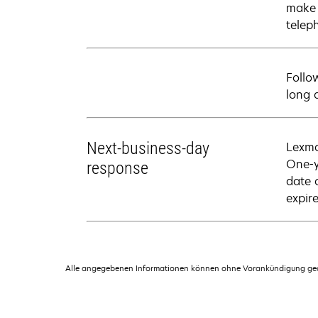
make 
telep
Follo
long 
Next-business-day
Lexma
One-y
response
date 
expire
Alle angegebenen Informationen können ohne Vorankündigung geän