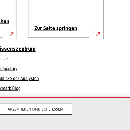
chen
Zur Seite springen
issenszentrum
esse
folgsstory
nblicke der Analysten
xmark Blog
AKZEPTIEREN UND SCHLIESSEN
Privatsphäre
Geschäftsbedingungen