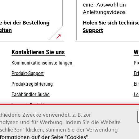
einer Auswahl an
Anleitungsvideos.
e bei der Bestellung
Holen Sie sich technis
alten
Support
wird
in
Kontaktieren Sie uns
W
einer
Kommunikationseinstellungen
Pr
neuen
wird
wird
Registerkarte
Produkt-Support
Er
in
in
geöffnet
Produktregistrierung
Ei
einer
einer
Fachhändler Suche
Le
neuen
neuen
Registerkarte
Registerkarte
Lexmark Bestellungen
geöffnet
geöffnet
chiedene Zwecke verwendet, z. B. zur
Lexmark Distributoren
Analysen und für Werbung. Indem Sie die Website
schließen" klicken, stimmen Sie der Verwendung
on Xerox
nformationen auf der Seite "Cookies".