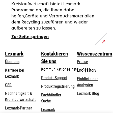
Kreislaufwirtschaft bietet Lexmark
Programme an, die Ihnen dabei
helfen,Geräte und Verbrauchsmaterialien
dem Recycling zuzuführen und wieder
aufbereiten zu lassen.
Zur Seite springen
Lexmark
Kontaktieren
Wissenszentrum
Sie uns
Über uns
Presse
Kommunikationseinstellungen
Karriere bei
Erfolgsstory
Lexmark
wird
wird
Produkt-Support
Einblicke der
in
in
CSR
Analysten
Produktregistrierung
einer
einer
Nachhaltigkeit &
Lexmark Blog
Fachhändler
neuen
neuen
Kreislaufwirtschaft
Suche
Registerkarte
Registerkarte
geöffnet
geöffnet
Lexmark-Partner
Lexmark