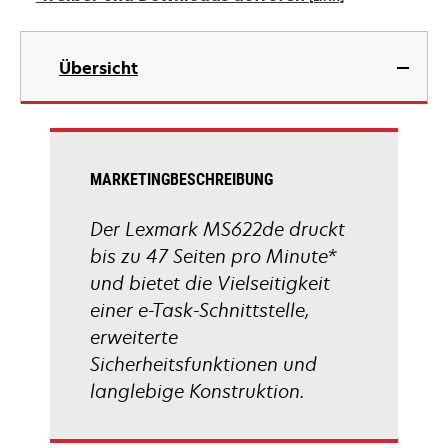
neuen
Registerkarte
wird
geöffnet
in
Übersicht
einer
neuen
Registerkarte
geöffnet
MARKETINGBESCHREIBUNG
Der Lexmark MS622de druckt
bis zu 47 Seiten pro Minute*
und bietet die Vielseitigkeit
einer e-Task-Schnittstelle,
erweiterte
Sicherheitsfunktionen und
langlebige Konstruktion.