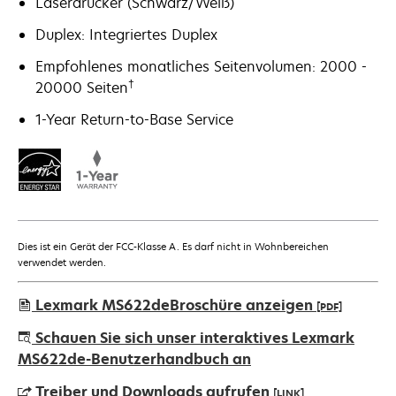
Laserdrucker (Schwarz/Weiß)
Duplex: Integriertes Duplex
Empfohlenes monatliches Seitenvolumen: 2000 -
†
20000 Seiten
1-Year Return-to-Base Service
Dies ist ein Gerät der FCC-Klasse A. Es darf nicht in Wohnbereichen
verwendet werden.
Lexmark MS622deBroschüre anzeigen
[PDF]
wird
Schauen Sie sich unser interaktives Lexmark
in
MS622de-Benutzerhandbuch an
einer
Treiber und Downloads aufrufen
[LINK]