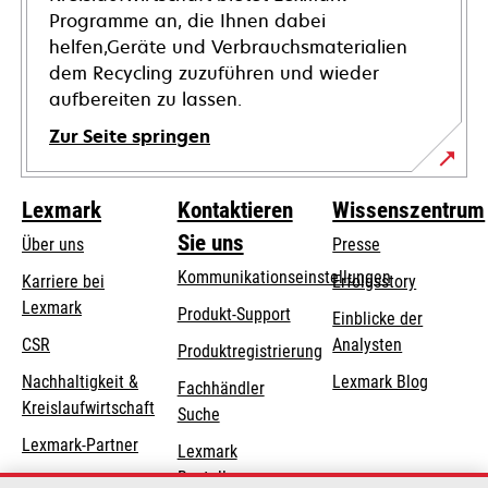
Programme an, die Ihnen dabei
helfen,Geräte und Verbrauchsmaterialien
dem Recycling zuzuführen und wieder
aufbereiten zu lassen.
Zur Seite springen
Lexmark
Kontaktieren
Wissenszentrum
Sie uns
Über uns
Presse
Kommunikationseinstellungen
Karriere bei
Erfolgsstory
Lexmark
wird
wird
Produkt-Support
Einblicke der
in
in
CSR
Analysten
Produktregistrierung
einer
einer
Nachhaltigkeit &
Lexmark Blog
Fachhändler
neuen
neuen
Kreislaufwirtschaft
Suche
Registerkarte
Registerkarte
geöffnet
geöffnet
Lexmark-Partner
Lexmark
Bestellungen