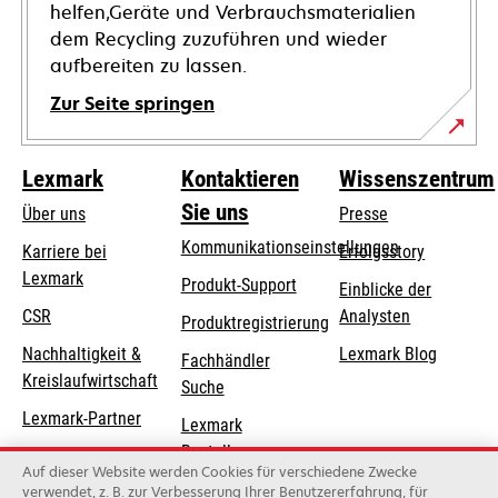
helfen,Geräte und Verbrauchsmaterialien
dem Recycling zuzuführen und wieder
aufbereiten zu lassen.
Zur Seite springen
Lexmark
Kontaktieren
Wissenszentrum
Sie uns
Über uns
Presse
Kommunikationseinstellungen
Karriere bei
Erfolgsstory
Lexmark
wird
wird
Produkt-Support
Einblicke der
in
in
CSR
Analysten
Produktregistrierung
einer
einer
Nachhaltigkeit &
Lexmark Blog
Fachhändler
neuen
neuen
Kreislaufwirtschaft
Suche
Registerkarte
Registerkarte
geöffnet
geöffnet
Lexmark-Partner
Lexmark
Bestellungen
Auf dieser Website werden Cookies für verschiedene Zwecke
Lexmark
verwendet, z. B. zur Verbesserung Ihrer Benutzererfahrung, für