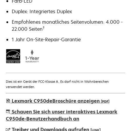
Farb-LED
Duplex: Integriertes Duplex
Empfohlenes monatliches Seitenvolumen: 4.000 -
†
22.000 Seiten
1 Jahr On-Site-Repair-Garantie
Dies ist ein Gerät der FCC-Klasse A. Es darf nicht in Wohnbereichen
verwendet werden.
Lexmark C950deBroschüre anzeigen
[PDF]
wird
Schauen Sie sich unser interaktives Lexmark
in
C950de-Benutzerhandbuch an
einer
Treiber und Downloads aufrufen
[LINK]