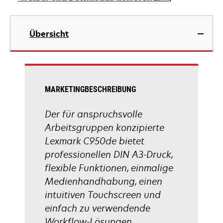
neuen
Registerkarte
wird
geöffnet
in
Übersicht
einer
neuen
Registerkarte
geöffnet
MARKETINGBESCHREIBUNG
Der für anspruchsvolle
Arbeitsgruppen konzipierte
Lexmark C950de bietet
professionellen DIN A3-Druck,
flexible Funktionen, einmalige
Medienhandhabung, einen
intuitiven Touchscreen und
einfach zu verwendende
Workflow-Lösungen.