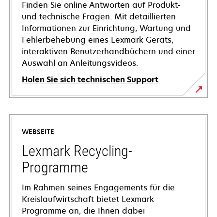
Finden Sie online Antworten auf Produkt-
und technische Fragen. Mit detaillierten
Informationen zur Einrichtung, Wartung und
Fehlerbehebung eines Lexmark Geräts,
interaktiven Benutzerhandbüchern und einer
Auswahl an Anleitungsvideos.
Holen Sie sich technischen Support
wird
in
einer
WEBSEITE
neuen
Registerkarte
Lexmark Recycling-
geöffnet
Programme
Im Rahmen seines Engagements für die
Kreislaufwirtschaft bietet Lexmark
Programme an, die Ihnen dabei