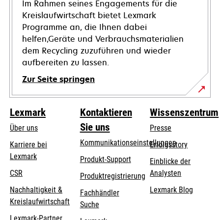
Im Rahmen seines Engagements für die
Kreislaufwirtschaft bietet Lexmark
Programme an, die Ihnen dabei
helfen,Geräte und Verbrauchsmaterialien
dem Recycling zuzuführen und wieder
aufbereiten zu lassen.
Zur Seite springen
Lexmark
Kontaktieren
Wissenszentrum
Sie uns
Über uns
Presse
Kommunikationseinstellungen
Karriere bei
Erfolgsstory
Lexmark
wird
wird
Produkt-Support
Einblicke der
in
in
CSR
Analysten
Produktregistrierung
einer
einer
Nachhaltigkeit &
Lexmark Blog
Fachhändler
neuen
neuen
Kreislaufwirtschaft
Suche
Registerkarte
Registerkarte
geöffnet
geöffnet
Lexmark-Partner