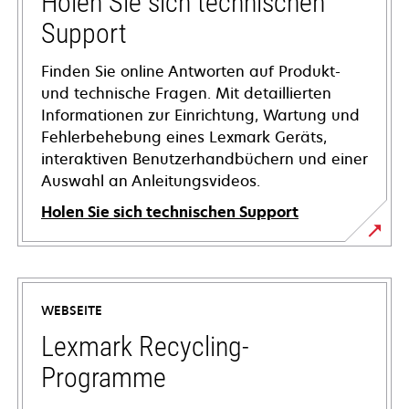
Holen Sie sich technischen
Support
Finden Sie online Antworten auf Produkt-
und technische Fragen. Mit detaillierten
Informationen zur Einrichtung, Wartung und
Fehlerbehebung eines Lexmark Geräts,
interaktiven Benutzerhandbüchern und einer
Auswahl an Anleitungsvideos.
Holen Sie sich technischen Support
wird
in
einer
WEBSEITE
neuen
Registerkarte
Lexmark Recycling-
geöffnet
Programme