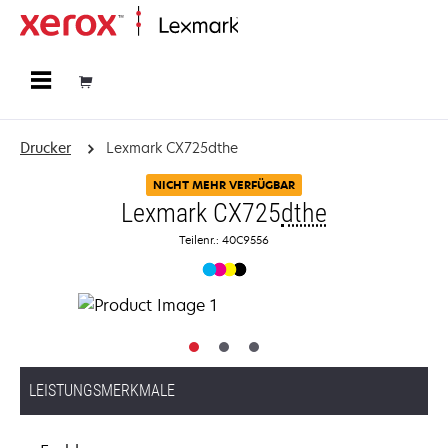
Startseite
Drucker
Lexmark CX725dthe
NICHT MEHR VERFÜGBAR
Lexmark CX725
dthe
Teilenr.: 40C9556
LEISTUNGSMERKMALE