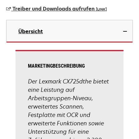
einer
Treiber und Downloads aufrufen
[LINK]
neuen
Registerkarte
wird
geöffnet
in
Übersicht
einer
neuen
Registerkarte
geöffnet
MARKETINGBESCHREIBUNG
Der Lexmark CX725dthe bietet
eine Leistung auf
Arbeitsgruppen-Niveau,
erweitertes Scannen,
Festplatte mit OCR und
erweiterte Funktionen sowie
Unterstützung für eine