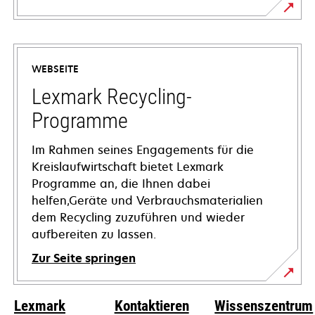
wird
in
einer
WEBSEITE
neuen
Registerkarte
Lexmark Recycling-
geöffnet
Programme
Im Rahmen seines Engagements für die
Kreislaufwirtschaft bietet Lexmark
Programme an, die Ihnen dabei
helfen,Geräte und Verbrauchsmaterialien
dem Recycling zuzuführen und wieder
aufbereiten zu lassen.
Zur Seite springen
Lexmark
Kontaktieren
Wissenszentrum