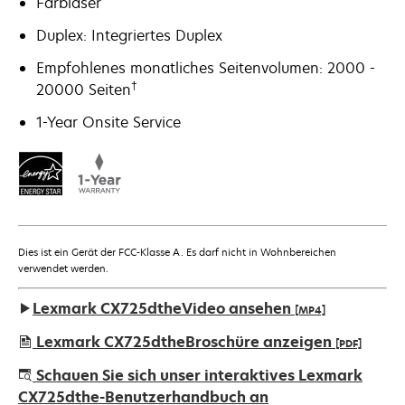
Farblaser
Duplex: Integriertes Duplex
Empfohlenes monatliches Seitenvolumen: 2000 -
†
20000 Seiten
1-Year Onsite Service
Dies ist ein Gerät der FCC-Klasse A. Es darf nicht in Wohnbereichen
verwendet werden.
Lexmark CX725dtheVideo ansehen
[MP4]
Lexmark CX725dtheBroschüre anzeigen
[PDF]
wird
Schauen Sie sich unser interaktives Lexmark
in
CX725dthe-Benutzerhandbuch an