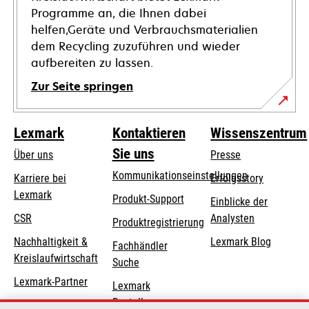
Programme an, die Ihnen dabei
helfen,Geräte und Verbrauchsmaterialien
dem Recycling zuzuführen und wieder
aufbereiten zu lassen.
Zur Seite springen
Lexmark
Kontaktieren
Wissenszentrum
Sie uns
Über uns
Presse
Kommunikationseinstellungen
Karriere bei
Erfolgsstory
Lexmark
wird
wird
Produkt-Support
Einblicke der
in
in
CSR
Analysten
Produktregistrierung
einer
einer
Nachhaltigkeit &
Lexmark Blog
Fachhändler
neuen
neuen
Kreislaufwirtschaft
Suche
Registerkarte
Registerkarte
geöffnet
geöffnet
Lexmark-Partner
Lexmark
Bestellungen