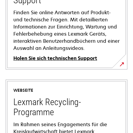
Support
Finden Sie online Antworten auf Produkt-
und technische Fragen. Mit detaillierten
Informationen zur Einrichtung, Wartung und
Fehlerbehebung eines Lexmark Geräts,
interaktiven Benutzerhandbüchern und einer
Auswahl an Anleitungsvideos.
Holen Sie sich technischen Support
wird
in
einer
WEBSEITE
neuen
Registerkarte
Lexmark Recycling-
geöffnet
Programme
Im Rahmen seines Engagements für die
Kreislaufwirtschaft bietet Lexmark