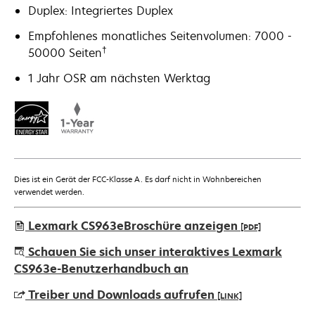
Duplex: Integriertes Duplex
Empfohlenes monatliches Seitenvolumen: 7000 -
†
50000 Seiten
1 Jahr OSR am nächsten Werktag
Dies ist ein Gerät der FCC-Klasse A. Es darf nicht in Wohnbereichen
verwendet werden.
Lexmark CS963eBroschüre anzeigen
[PDF]
wird
Schauen Sie sich unser interaktives Lexmark
in
CS963e-Benutzerhandbuch an
einer
Treiber und Downloads aufrufen
[LINK]
neuen