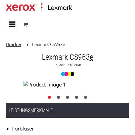
Startseite
Drucker
Lexmark CS963e
Lexmark CS963
e
Teilenr.: 20L8060
LEISTUNGSMERKMALE
Farblaser