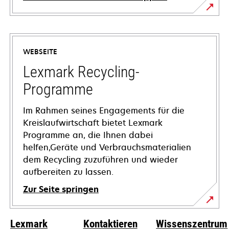
wird
in
einer
WEBSEITE
neuen
Registerkarte
Lexmark Recycling-
geöffnet
Programme
Im Rahmen seines Engagements für die
Kreislaufwirtschaft bietet Lexmark
Programme an, die Ihnen dabei
helfen,Geräte und Verbrauchsmaterialien
dem Recycling zuzuführen und wieder
aufbereiten zu lassen.
Zur Seite springen
Lexmark
Kontaktieren
Wissenszentrum