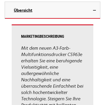
Registerkarte
wird
geöffnet
in
Übersicht
einer
neuen
Registerkarte
geöffnet
MARKETINGBESCHREIBUNG
Mit dem neuen A3-Farb-
Multifunktionsdrucker CS963e
erhalten Sie eine beruhigende
Vielseitigkeit, eine
außergewöhnliche
Nachhaltigkeit und eine
überraschende Einfachheit bei
solch hochentwickelter
Technologie. Steigern Sie Ihre