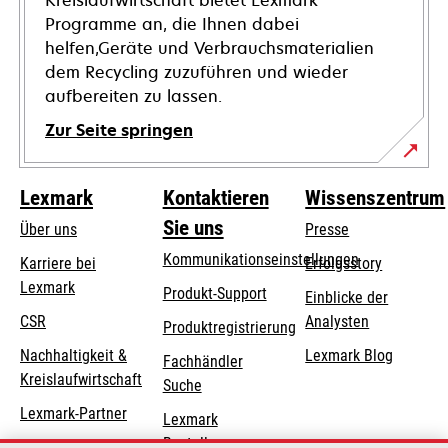
Kreislaufwirtschaft bietet Lexmark
Programme an, die Ihnen dabei
helfen,Geräte und Verbrauchsmaterialien
dem Recycling zuzuführen und wieder
aufbereiten zu lassen.
Zur Seite springen
Lexmark
Kontaktieren
Wissenszentrum
Sie uns
Über uns
Presse
Kommunikationseinstellungen
Karriere bei
Erfolgsstory
Lexmark
wird
wird
Produkt-Support
Einblicke der
in
in
CSR
Analysten
Produktregistrierung
einer
einer
Nachhaltigkeit &
Lexmark Blog
Fachhändler
neuen
neuen
Kreislaufwirtschaft
Suche
Registerkarte
Registerkarte
geöffnet
geöffnet
Lexmark-Partner
Lexmark
Bestellungen