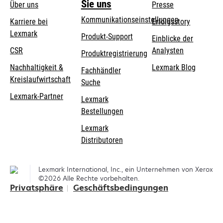
Sie uns
Über uns
Presse
Kommunikationseinstellungen
Karriere bei
Erfolgsstory
Lexmark
wird
wird
Produkt-Support
Einblicke der
in
in
CSR
Analysten
Produktregistrierung
einer
einer
Nachhaltigkeit &
Lexmark Blog
Fachhändler
neuen
neuen
Kreislaufwirtschaft
Suche
Registerkarte
Registerkarte
geöffnet
geöffnet
Lexmark-Partner
Lexmark
Bestellungen
Lexmark
Distributoren
Lexmark International, Inc., ein Unternehmen von Xerox
©2026 Alle Rechte vorbehalten.
Privatsphäre
Geschäftsbedingungen