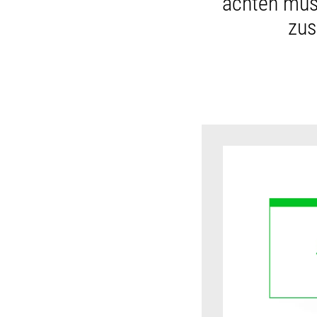
achten müs
zus