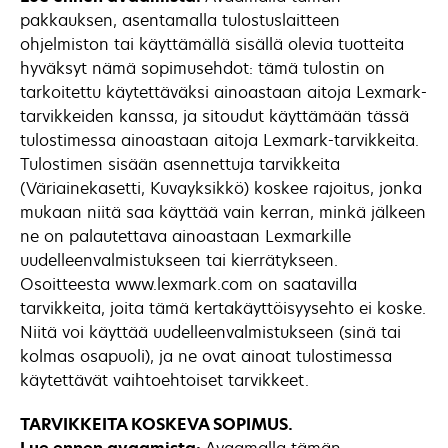
pakkauksen, asentamalla tulostuslaitteen
ohjelmiston tai käyttämällä sisällä olevia tuotteita
hyväksyt nämä sopimusehdot: tämä tulostin on
tarkoitettu käytettäväksi ainoastaan aitoja Lexmark-
tarvikkeiden kanssa, ja sitoudut käyttämään tässä
tulostimessa ainoastaan aitoja Lexmark-tarvikkeita.
Tulostimen sisään asennettuja tarvikkeita
(Väriainekasetti, Kuvayksikkö) koskee rajoitus, jonka
mukaan niitä saa käyttää vain kerran, minkä jälkeen
ne on palautettava ainoastaan Lexmarkille
uudelleenvalmistukseen tai kierrätykseen.
Osoitteesta www.lexmark.com on saatavilla
tarvikkeita, joita tämä kertakäyttöisyysehto ei koske.
Niitä voi käyttää uudelleenvalmistukseen (sinä tai
kolmas osapuoli), ja ne ovat ainoat tulostimessa
käytettävät vaihtoehtoiset tarvikkeet.
TARVIKKEITA KOSKEVA SOPIMUS.