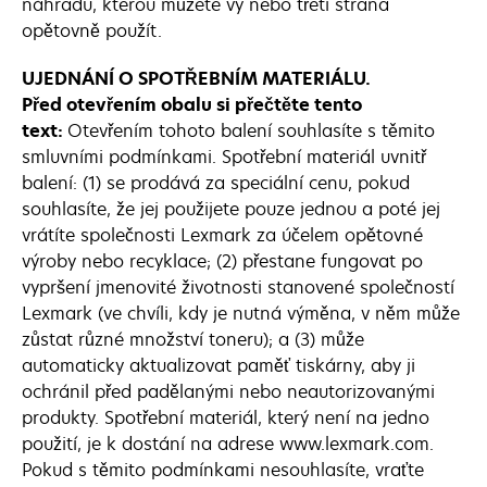
náhradu, kterou můžete vy nebo třetí strana
opětovně použít.
UJEDNÁNÍ O SPOTŘEBNÍM MATERIÁLU.
Před otevřením obalu si přečtěte tento
text:
Otevřením tohoto balení souhlasíte s těmito
smluvními podmínkami. Spotřební materiál uvnitř
balení: (1) se prodává za speciální cenu, pokud
souhlasíte, že jej použijete pouze jednou a poté jej
vrátíte společnosti Lexmark za účelem opětovné
výroby nebo recyklace; (2) přestane fungovat po
vypršení jmenovité životnosti stanovené společností
Lexmark (ve chvíli, kdy je nutná výměna, v něm může
zůstat různé množství toneru); a (3) může
automaticky aktualizovat paměť tiskárny, aby ji
ochránil před padělanými nebo neautorizovanými
produkty. Spotřební materiál, který není na jedno
použití, je k dostání na adrese www.lexmark.com.
Pokud s těmito podmínkami nesouhlasíte, vraťte