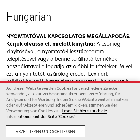
Hungarian
NYOMTATÓVAL KAPCSOLATOS MEGÁLLAPODÁS.
Kérjük olvassa el, mielőtt kinyitná:
A csomag
kinyitásával, a nyomtató-illesztőprogram
telepítésével vagy a benne található termékek
használatával elfogadja az alábbi feltételeket: Mivel
ezt a nyomtatót kizárólag eredeti Lexmark
kellékekkel való használatra tervezték, beleegyezik
abba, hogy a nyomtatóval kizárólag eredeti Lexmark
Auf dieser Website werden Cookies für verschiedene Zwecke
verwendet, z. B. zur Verbesserung Ihrer Benutzererfahrung, für
kellékeket használ. A nyomtatóba telepített kellékek
Analysen und für Werbung. Indem Sie die Website weiterhin nutzen
(Festékpatron, Képalkotó egység) a korlátozásnak
oder auf "Akzeptieren und schließen" klicken, stimmen Sie der
megfelelően csak egyszer használhatóak, illetve
Verwendung von Cookies zu.
Lesen Sie hierzu auch die
Informationen auf der Seite "Cookies".
azokat a Lexmark vállalatnak küldi vissza
újragyártás vagy újrahasznosítás céljából. A
AKZEPTIEREN UND SCHLIESSEN
www.lexmark.com oldalon találja azokat a