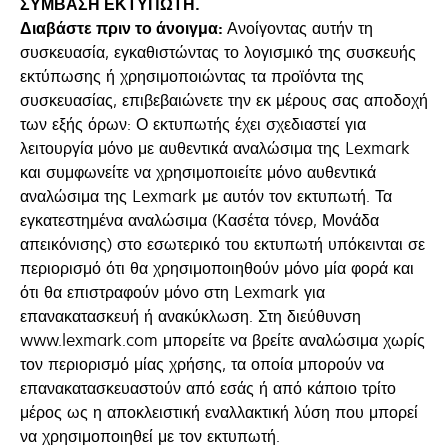
ΣΥΜΒΑΣΗ ΕΚΤΥΠΩΤΗ.
Διαβάστε πριν το άνοιγμα:
Ανοίγοντας αυτήν τη
συσκευασία, εγκαθιστώντας το λογισμικό της συσκευής
εκτύπωσης ή χρησιμοποιώντας τα προϊόντα της
συσκευασίας, επιβεβαιώνετε την εκ μέρους σας αποδοχή
των εξής όρων: Ο εκτυπωτής έχει σχεδιαστεί για
λειτουργία μόνο με αυθεντικά αναλώσιμα της Lexmark
και συμφωνείτε να χρησιμοποιείτε μόνο αυθεντικά
αναλώσιμα της Lexmark με αυτόν τον εκτυπωτή. Τα
εγκατεστημένα αναλώσιμα (Κασέτα τόνερ, Μονάδα
απεικόνισης) στο εσωτερικό του εκτυπωτή υπόκεινται σε
περιορισμό ότι θα χρησιμοποιηθούν μόνο μία φορά και
ότι θα επιστραφούν μόνο στη Lexmark για
επανακατασκευή ή ανακύκλωση. Στη διεύθυνση
www.lexmark.com μπορείτε να βρείτε αναλώσιμα χωρίς
τον περιορισμό μίας χρήσης, τα οποία μπορούν να
επανακατασκευαστούν από εσάς ή από κάποιο τρίτο
μέρος ως η αποκλειστική εναλλακτική λύση που μπορεί
να χρησιμοποιηθεί με τον εκτυπωτή.