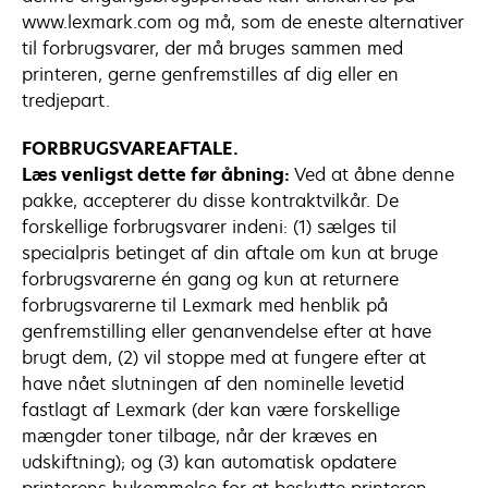
www.lexmark.com og må, som de eneste alternativer
til forbrugsvarer, der må bruges sammen med
printeren, gerne genfremstilles af dig eller en
tredjepart.
FORBRUGSVAREAFTALE.
Læs venligst dette før åbning:
Ved at åbne denne
pakke, accepterer du disse kontraktvilkår. De
forskellige forbrugsvarer indeni: (1) sælges til
specialpris betinget af din aftale om kun at bruge
forbrugsvarerne én gang og kun at returnere
forbrugsvarerne til Lexmark med henblik på
genfremstilling eller genanvendelse efter at have
brugt dem, (2) vil stoppe med at fungere efter at
have nået slutningen af den nominelle levetid
fastlagt af Lexmark (der kan være forskellige
mængder toner tilbage, når der kræves en
udskiftning); og (3) kan automatisk opdatere