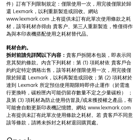
件）訂有下列限制規定：僅限使用一次，用完後僅限於歸
還 Lexmark，以利重新製造或回收。網站
www.lexmark.com 上有提供未訂有此單次使用條款之耗
材，該等耗材亦得由 貴客户、第三人重新製造，惟僅得作
為與本印表機搭配使用之耗材替代品。
耗材合約。
拆封前請先詳閱以下內容：
貴客戶拆開本包裝，即表示同
意其契約條款。內含下列耗材：第 (1) 項耗材依 貴客戶合
約約定特定價格出售，該等耗材僅限使用一次，用完後僅
限於歸還 Lexmark，以利再製造或回收；第 (2) 項耗材於
達到 Lexmark 所定預估使用期限時即停止運作（於需進
行更換時，碳粉匣內可能仍留存數量不定之少量碳粉） ；
及第 (3) 項耗材為防止使用仿冒及/或未獲授權之產品，有
可能會自動更新印表機記憶體。網站 www.lexmark.com
上有提供未訂有此單次使用條款之耗材。若 貴客戶不同意
該等條款，請將未拆封之耗材退回購買處。