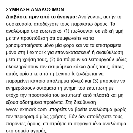
ΣΥΜΒΑΣΗ ΑΝΑΛΩΣΙΜΩΝ.
Διαβάστε πριν από το άνοιγμα:
Ανοίγοντας αυτήν τη
συσκευασία, αποδέχεστε τους παρακάτω όρους. Τα
αναλώσιμα στο εσωτερικό: (1) πωλούνται σε ειδική τιμή
με την προϋπόθεση ότι συμφωνείτε να τα
χρησιμοποιήσετε μόνο μία φορά και να τα επιστρέψετε
μόνο στη Lexmark για επανακατασκευή ή ανακύκλωση
μετά τη χρήση τους, (2) θα πάψουν να λειτουργούν μόλις
ολοκληρώσουν τον εκτιμώμενο κύκλο ζωής τους, όπως
αυτός ορίστηκε από τη Lexmark (ενδέχεται να
παραμείνει κάποιο υπόλειμμα τόνερ) και (3) μπορούν να
ενημερώσουν αυτόματα τη μνήμη του εκτυπωτή με
στόχο την προστασία του εκτυπωτή από πλαστά και μη
εξουσιοδοτημένα προϊόντα. Στη διεύθυνση
www.lexmark.com μπορείτε να βρείτε αναλώσιμα χωρίς
τον περιορισμό μίας χρήσης. Εάν δεν αποδέχεστε τους
παρόντες όρους, επιστρέψτε τα σφραγισμένα αναλώσιμα
στο σημείο αγοράς.