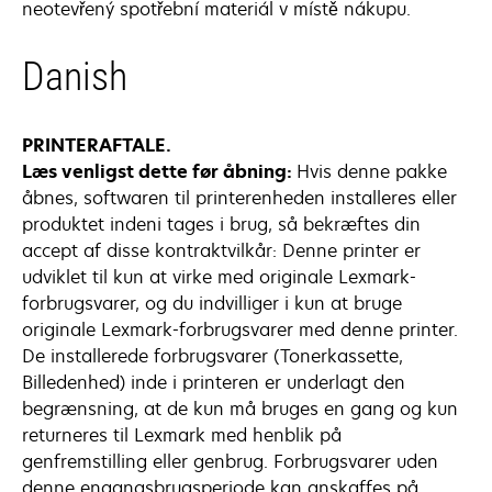
neotevřený spotřební materiál v místě nákupu.
Danish
PRINTERAFTALE.
Læs venligst dette før åbning:
Hvis denne pakke
åbnes, softwaren til printerenheden installeres eller
produktet indeni tages i brug, så bekræftes din
accept af disse kontraktvilkår: Denne printer er
udviklet til kun at virke med originale Lexmark-
forbrugsvarer, og du indvilliger i kun at bruge
originale Lexmark-forbrugsvarer med denne printer.
De installerede forbrugsvarer (Tonerkassette,
Billedenhed) inde i printeren er underlagt den
begrænsning, at de kun må bruges en gang og kun
returneres til Lexmark med henblik på
genfremstilling eller genbrug. Forbrugsvarer uden
denne engangsbrugsperiode kan anskaffes på