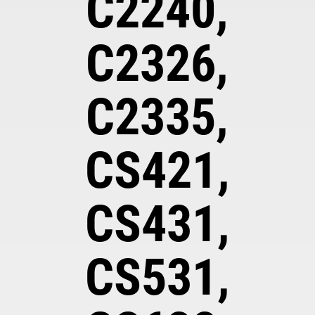
C2240,
C2326,
C2335,
CS421,
CS431,
CS531,