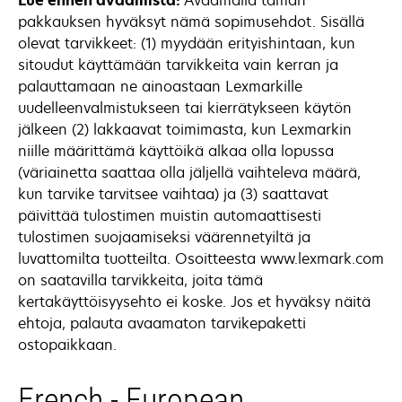
Lue ennen avaamista:
Avaamalla tämän
pakkauksen hyväksyt nämä sopimusehdot. Sisällä
olevat tarvikkeet: (1) myydään erityishintaan, kun
sitoudut käyttämään tarvikkeita vain kerran ja
palauttamaan ne ainoastaan Lexmarkille
uudelleenvalmistukseen tai kierrätykseen käytön
jälkeen (2) lakkaavat toimimasta, kun Lexmarkin
niille määrittämä käyttöikä alkaa olla lopussa
(väriainetta saattaa olla jäljellä vaihteleva määrä,
kun tarvike tarvitsee vaihtaa) ja (3) saattavat
päivittää tulostimen muistin automaattisesti
tulostimen suojaamiseksi väärennetyiltä ja
luvattomilta tuotteilta. Osoitteesta www.lexmark.com
on saatavilla tarvikkeita, joita tämä
kertakäyttöisyysehto ei koske. Jos et hyväksy näitä
ehtoja, palauta avaamaton tarvikepaketti
ostopaikkaan.
French - European