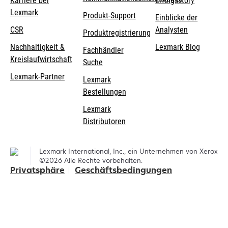
Karriere bei
Erfolgsstory
Lexmark
wird
wird
Produkt-Support
Einblicke der
in
in
CSR
Analysten
Produktregistrierung
einer
einer
Nachhaltigkeit &
Lexmark Blog
Fachhändler
neuen
neuen
Kreislaufwirtschaft
Suche
Registerkarte
Registerkarte
geöffnet
geöffnet
Lexmark-Partner
Lexmark
Bestellungen
Lexmark
Distributoren
Lexmark International, Inc., ein Unternehmen von Xerox
©2026 Alle Rechte vorbehalten.
Privatsphäre
Geschäftsbedingungen