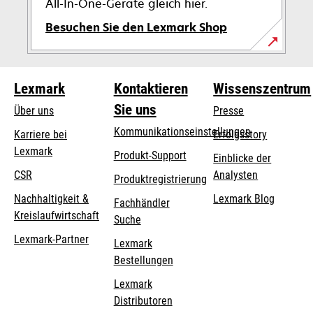
All-In-One-Geräte gleich hier.
Besuchen Sie den Lexmark Shop
Lexmark
Kontaktieren
Wissenszentrum
Sie uns
Über uns
Presse
Kommunikationseinstellungen
Karriere bei
Erfolgsstory
Lexmark
wird
wird
Produkt-Support
Einblicke der
in
in
CSR
Analysten
Produktregistrierung
einer
einer
Nachhaltigkeit &
Lexmark Blog
Fachhändler
neuen
neuen
Kreislaufwirtschaft
Suche
Registerkarte
Registerkarte
geöffnet
geöffnet
Lexmark-Partner
Lexmark
Bestellungen
Lexmark
Distributoren