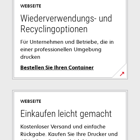
einer
WEBSEITE
neuen
Registerkarte
Wiederverwendungs- und
geöffnet
Recyclingoptionen
Für Unternehmen und Betriebe, die in
einer professionellen Umgebung
drucken
Bestellen Sie Ihren Container
wird
in
einer
WEBSEITE
neuen
Registerkarte
Einkaufen leicht gemacht
geöffnet
Kostenloser Versand und einfache
Rückgabe. Kaufen Sie Ihre Drucker und