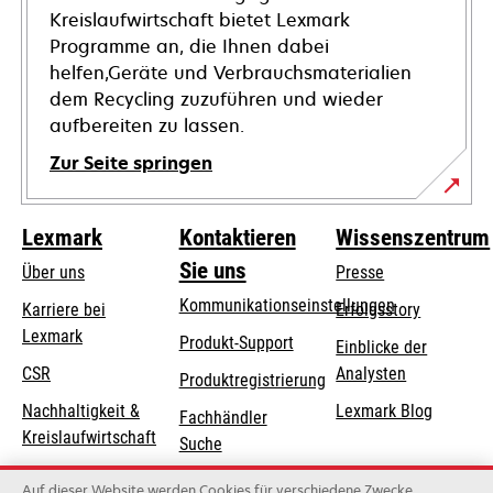
Kreislaufwirtschaft bietet Lexmark
Programme an, die Ihnen dabei
helfen,Geräte und Verbrauchsmaterialien
dem Recycling zuzuführen und wieder
aufbereiten zu lassen.
Zur Seite springen
Lexmark
Kontaktieren
Wissenszentrum
Sie uns
Über uns
Presse
Kommunikationseinstellungen
Karriere bei
Erfolgsstory
Lexmark
wird
wird
Produkt-Support
Einblicke der
in
in
CSR
Analysten
Produktregistrierung
einer
einer
Nachhaltigkeit &
Lexmark Blog
Fachhändler
neuen
neuen
Kreislaufwirtschaft
Suche
Registerkarte
Registerkarte
geöffnet
geöffnet
Lexmark-Partner
Lexmark
Auf dieser Website werden Cookies für verschiedene Zwecke