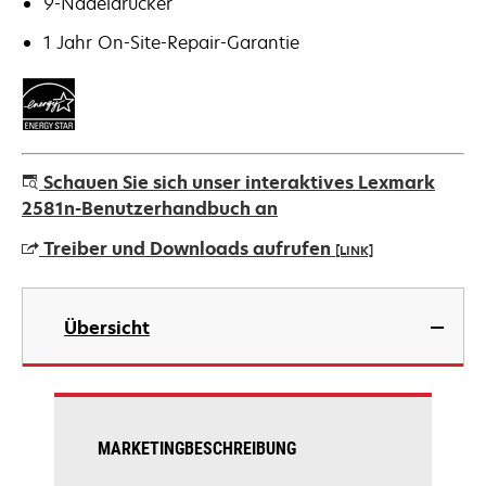
9-Nadeldrucker
1 Jahr On-Site-Repair-Garantie
Schauen Sie sich unser interaktives Lexmark
2581n-Benutzerhandbuch an
Treiber und Downloads aufrufen
[LINK]
wird
in
Übersicht
einer
neuen
Registerkarte
geöffnet
MARKETINGBESCHREIBUNG