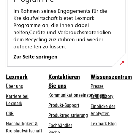
Im Rahmen seines Engagements für die
Kreislaufwirtschaft bietet Lexmark
Programme an, die Ihnen dabei
helfen,Geräte und Verbrauchsmaterialien
dem Recycling zuzuführen und wieder
aufbereiten zu lassen.
Zur Seite springen
Lexmark
Kontaktieren
Wissenszentrum
Sie uns
Über uns
Presse
Kommunikationseinstellungen
Karriere bei
Erfolgsstory
Lexmark
wird
wird
Produkt-Support
Einblicke der
in
in
CSR
Analysten
Produktregistrierung
einer
einer
Nachhaltigkeit &
Lexmark Blog
Fachhändler
neuen
neuen
Kreislaufwirtschaft
Suche