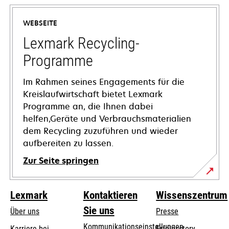
in
einer
WEBSEITE
neuen
Registerkarte
Lexmark Recycling-
geöffnet
Programme
Im Rahmen seines Engagements für die
Kreislaufwirtschaft bietet Lexmark
Programme an, die Ihnen dabei
helfen,Geräte und Verbrauchsmaterialien
dem Recycling zuzuführen und wieder
aufbereiten zu lassen.
Zur Seite springen
Lexmark
Kontaktieren
Wissenszentrum
Sie uns
Über uns
Presse
Kommunikationseinstellungen
Karriere bei
Erfolgsstory