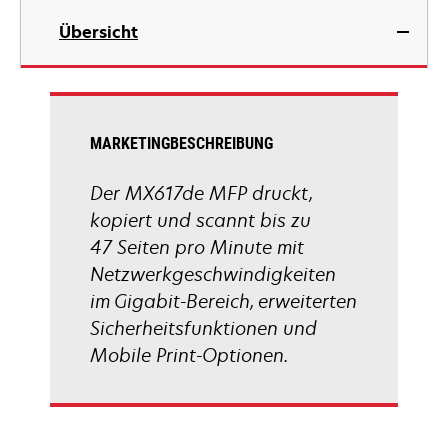
geöffnet
in
Übersicht
einer
neuen
Registerkarte
geöffnet
MARKETINGBESCHREIBUNG
Der MX617de MFP druckt,
kopiert und scannt bis zu
47 Seiten pro Minute mit
Netzwerkgeschwindigkeiten
im Gigabit-Bereich, erweiterten
Sicherheitsfunktionen und
Mobile Print-Optionen.