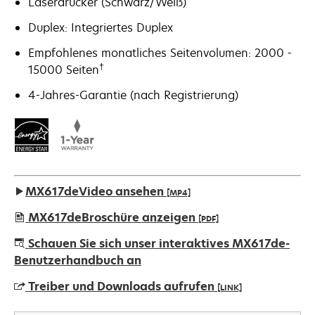
Laserdrucker (Schwarz/Weiß)
Duplex: Integriertes Duplex
Empfohlenes monatliches Seitenvolumen: 2000 -
†
15000 Seiten
4-Jahres-Garantie (nach Registrierung)
MX617deVideo ansehen
[MP4]
MX617deBroschüre anzeigen
[PDF]
wird
Schauen Sie sich unser interaktives MX617de-
in
Benutzerhandbuch an
einer
Treiber und Downloads aufrufen
[LINK]
neuen
Registerkarte
wird