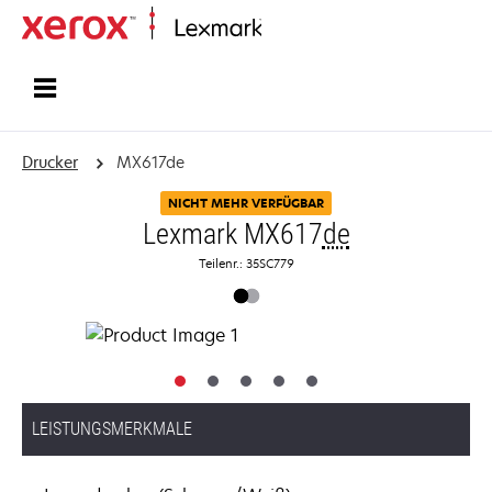
Startseite
Drucker
MX617de
NICHT MEHR VERFÜGBAR
Lexmark MX617
de
Teilenr.: 35SC779
LEISTUNGSMERKMALE