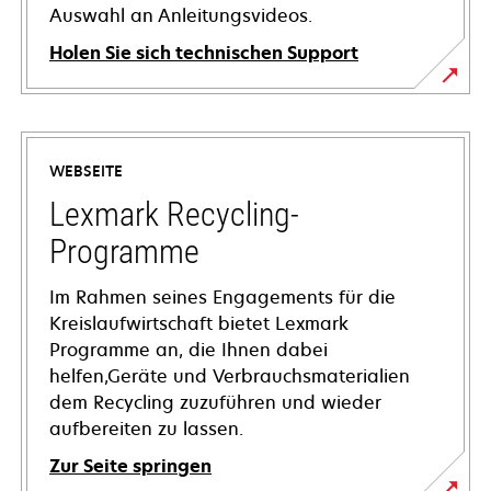
Auswahl an Anleitungsvideos.
Holen Sie sich technischen Support
wird
in
einer
WEBSEITE
neuen
Registerkarte
Lexmark Recycling-
geöffnet
Programme
Im Rahmen seines Engagements für die
Kreislaufwirtschaft bietet Lexmark
Programme an, die Ihnen dabei
helfen,Geräte und Verbrauchsmaterialien
dem Recycling zuzuführen und wieder
aufbereiten zu lassen.
Zur Seite springen