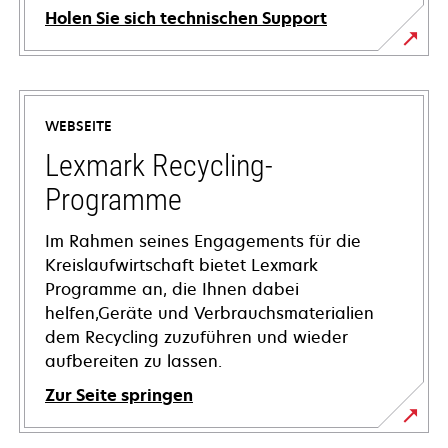
Holen Sie sich technischen Support
wird
in
einer
WEBSEITE
neuen
Registerkarte
Lexmark Recycling-
geöffnet
Programme
Im Rahmen seines Engagements für die
Kreislaufwirtschaft bietet Lexmark
Programme an, die Ihnen dabei
helfen,Geräte und Verbrauchsmaterialien
dem Recycling zuzuführen und wieder
aufbereiten zu lassen.
Zur Seite springen