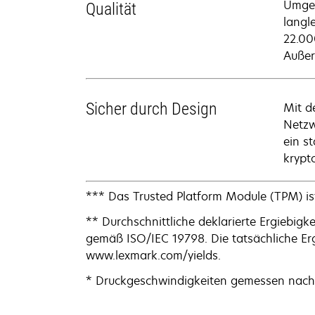
Umgeb
Qualität
langl
22.00
Außer
Sicher durch Design
Mit d
Netzw
ein s
krypt
*** Das Trusted Platform Module (TPM) ist
** Durchschnittliche deklarierte Ergiebigk
gemäß ISO/IEC 19798. Die tatsächliche Erg
www.lexmark.com/yields.
* Druckgeschwindigkeiten gemessen nach 