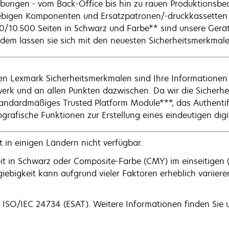
ungen - vom Back-Office bis hin zu rauen Produktionsbe
ebigen Komponenten und Ersatzpatronen/-druckkassetten m
0/10.500 Seiten in Schwarz und Farbe** sind unsere Gerät
dem lassen sie sich mit den neuesten Sicherheitsmerkmal
en Lexmark Sicherheitsmerkmalen sind Ihre Informationen 
erk und an allen Punkten dazwischen. Da wir die Sicherheit
tandardmäßiges Trusted Platform Module***, das Authentif
ografische Funktionen zur Erstellung eines eindeutigen dig
 in einigen Ländern nicht verfügbar.
eit in Schwarz oder Composite-Farbe (CMY) im einseitigen 
iebigkeit kann aufgrund vieler Faktoren erheblich variiere
ISO/IEC 24734 (ESAT). Weitere Informationen finden Sie