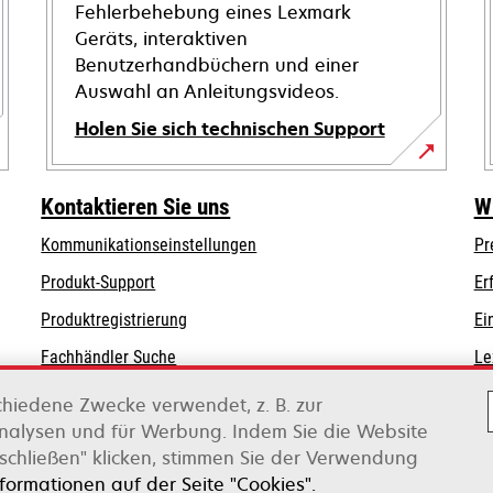
Fehlerbehebung eines Lexmark
Geräts, interaktiven
Benutzerhandbüchern und einer
Auswahl an Anleitungsvideos.
Holen Sie sich technischen Support
wird
in
Kontaktieren Sie uns
W
einer
Kommunikationseinstellungen
Pr
neuen
wird
Registerkarte
wird
Produkt-Support
Er
in
geöffnet
in
Produktregistrierung
Ei
einer
einer
Fachhändler Suche
Le
neuen
neuen
Registerkarte
Registerkarte
Lexmark Distributoren
chiedene Zwecke verwendet, z. B. zur
geöffnet
geöffnet
Analysen und für Werbung. Indem Sie die Website
schließen" klicken, stimmen Sie der Verwendung
on Xerox
nformationen auf der Seite "Cookies".