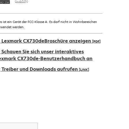
es ist ein Gerät der FCC-Klasse A. Es darf nicht in Wohnbereichen
rwendet werden.
Lexmark CX730deBroschüre anzeigen
[PDF]
ird
Schauen Sie sich unser interaktives
exmark CX730de-Benutzerhandbuch an
iner
Treiber und Downloads aufrufen
[LINK]
euen
egisterkarte
ird
eöffnet
iner
euen
egisterkarte
eöffnet