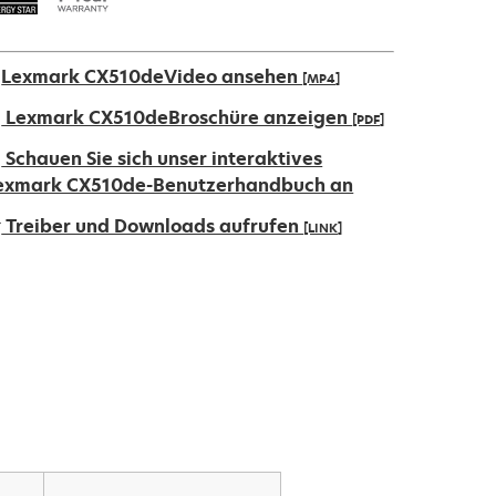
Lexmark CX510deVideo ansehen
[MP4]
Lexmark CX510deBroschüre anzeigen
[PDF]
ird
Schauen Sie sich unser interaktives
exmark CX510de-Benutzerhandbuch an
iner
Treiber und Downloads aufrufen
[LINK]
euen
egisterkarte
ird
eöffnet
iner
euen
egisterkarte
eöffnet