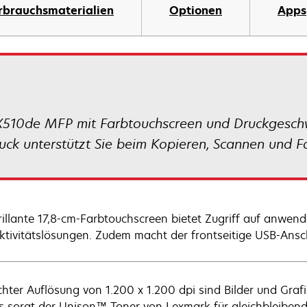
rbrauchsmaterialien
Optionen
Apps
510de MFP mit Farbtouchscreen und Druckgeschwi
uck unterstützt Sie beim Kopieren, Scannen und F
rillante 17,8-cm-Farbtouchscreen bietet Zugriff auf anwender
ktivitätslösungen. Zudem macht der frontseitige USB-Ansc
chter Auflösung von 1.200 x 1.200 dpi sind Bilder und Gra
s sorgt der Unison™ Toner von Lexmark für gleichbleibend