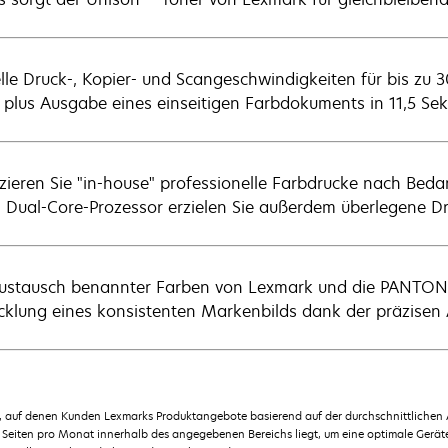
lle Druck-, Kopier- und Scangeschwindigkeiten für bis zu 
 plus Ausgabe eines einseitigen Farbdokuments in 11,5 Se
zieren Sie "in-house" professionelle Farbdrucke nach Beda
 Dual-Core-Prozessor erzielen Sie außerdem überlegene D
ustausch benannter Farben von Lexmark und die PANTONE®
cklung eines konsistenten Markenbilds dank der präzise
en, auf denen Kunden Lexmarks Produktangebote basierend auf der durchschnittlichen
Seiten pro Monat innerhalb des angegebenen Bereichs liegt, um eine optimale Geräte